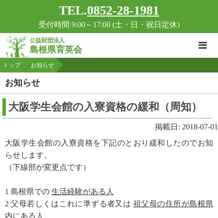
TEL.
0852-28-1981
受付時間 9:00～17:00 (土・日・祝日定休)
公益財団法人
島根県育英会
トップ
お知らせ
お知らせ
大阪学生会館の入寮資格の緩和（周知）
掲載日: 2018-07-01
大阪学生会館の入寮資格を下記のとおり緩和したのでお知
らせします。
（下線部が変更点です）
1 島根県での
生活経験がある人
2 父母若しくはこれに準ずる者又は
祖父母の住所が島根県
内にある人