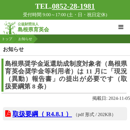
TEL.
0852-28-1981
受付時間 9:00～17:00 (土・日・祝日定休)
公益財団法人
島根県育英会
トップ
お知らせ
お知らせ
島根県奨学金返還助成制度対象者（島根県
育英会奨学金等利用者）は 11 月に「現況
（異動）報告書」の提出が必要です（取
扱要綱第 8 条）
掲載日: 2024-11-05
取扱要綱（ R4.8.1 ）
（pdf 形式 / 202KB）