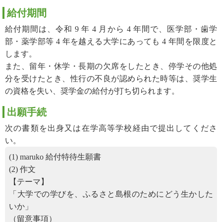
給付期間
給付期間は、令和 9 年 4 月から 4 年間で、医学部・歯学
部・薬学部等 4 年を越える大学にあっても 4 年間を限度と
します。
また、留年・休学・長期の欠席をしたとき、停学その他処
分を受けたとき、性行の不良が認められた時等は、奨学生
の資格を失い、奨学金の給付が打ち切られます。
出願手続
次の書類を出身又は在学高等学校経由で提出してくださ
い。
(1) maruko 給付特待生願書
(2) 作文
【テーマ】
「大学での学びを、ふるさと島根のためにどう生かした
いか」
（留意事項）