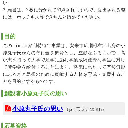
い。
2. 願書は、2 枚に分かれて印刷されますので、提出される際
には、ホッチキス等できちんと留めてください。
目的
この maruko 給付特待生事業は、安来市広瀬町布部出身の小
原丸子氏からの寄付金を原資とし、立派なふるまいで、高
い志を持って大学で勉学に励む学業成績優秀な学生に対し
て奨学金を給付することにより、将来にわたって有形無形
にふるさと島根のために貢献する人材を育成・支援するこ
とを目的とするものです。
創設者小原丸子氏の思い
小原丸子氏の思い
（pdf 形式 / 225KB）
応募資格