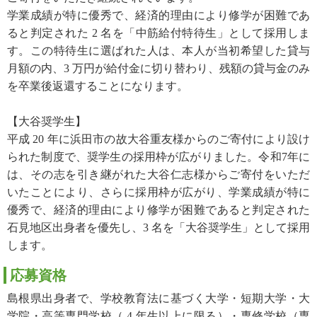
学業成績が特に優秀で、経済的理由により修学が困難であ
ると判定された 2 名を「中筋給付特待生」として採用しま
す。この特待生に選ばれた人は、本人が当初希望した貸与
月額の内、3 万円が給付金に切り替わり、残額の貸与金のみ
を卒業後返還することになります。
【大谷奨学生】
平成 20 年に浜田市の故大谷重友様からのご寄付により設け
られた制度で、奨学生の採用枠が広がりました。令和7年に
は、その志を引き継がれた大谷仁志様からご寄付をいただ
いたことにより、さらに採用枠が広がり、学業成績が特に
優秀で、経済的理由により修学が困難であると判定された
石見地区出身者を優先し、3 名を「大谷奨学生」として採用
します。
応募資格
島根県出身者で、学校教育法に基づく大学・短期大学・大
学院・高等専門学校（ 4 年生以上に限る）・専修学校（専