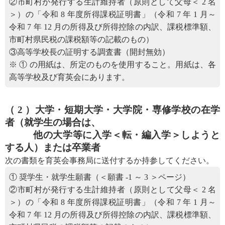
②市町村が発行する生計維持者（原則として父母＜ 2 名
＞）の「令和 8 年度所得課税証明書」（令和 7 年 1 月～
令和 7 年 12 月の所得及び所得控除の内訳、課税標準額、
市町村県民税の課税額等の記載のもの）
③高等学校長の証明する調査書（開封無効）
※ ① の用紙は、所定のものを使用すること。用紙は、各
高等学校及び育英会にあります。
（ 2 ）大学・短期大学・大学院・専修学校の在学
者（就学生の場合は、
他の大学等に入学＜転・編入学＞しようと
する人）または卒業者
次の書類を育英会事務局に送付するか持参してください。
① 奨学生・就学生願書（＜願書 -1 ～ 3 ＞ページ）
②市町村が発行する生計維持者（原則として父母＜ 2 名
＞）の「令和 8 年度所得課税証明書」（令和 7 年 1 月～
令和 7 年 12 月の所得及び所得控除の内訳、課税標準額、