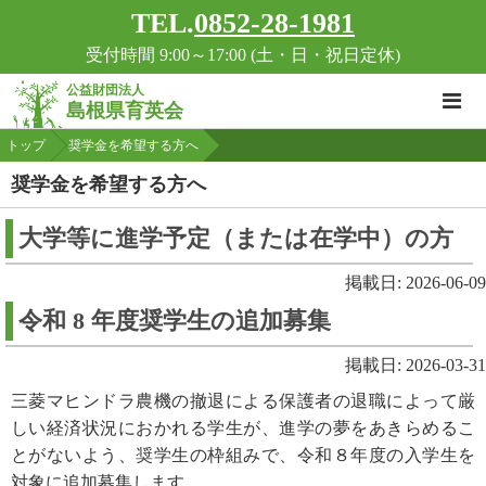
TEL.
0852-28-1981
受付時間 9:00～17:00 (土・日・祝日定休)
公益財団法人
島根県育英会
トップ
奨学金を希望する方へ
奨学金を希望する方へ
大学等に進学予定（または在学中）の方
掲載日: 2026-06-09
令和 8 年度奨学生の追加募集
掲載日: 2026-03-31
三菱マヒンドラ農機の撤退による保護者の退職によって厳
しい経済状況におかれる学生が、進学の夢をあきらめるこ
とがないよう、奨学生の枠組みで、令和８年度の入学生を
対象に追加募集します。