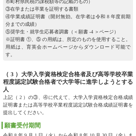
市町村県民税の課税額等の記載のもの）
③在学または卒業を証明する書類
④学業成績証明書（開封無効。在学者は令和 8 年度前期
分までの成績）
⑤奨学生・就学生応募者調書（＜願書 -4 ＞ページ）
※証明書 ①、⑤ の用紙は、所定のものを使用すること。
用紙は、育英会ホームページからダウンロード可能で
す。
（ 3 ）大学入学資格検定合格者及び高等学校卒業
程度認定試験合格者で大学等に進学しようとする
人
上記（ 2 ）の③、④に代えて、大学入学資格検定合格成績
証明書または高等学校卒業程度認定試験合格成績証明書を
提出してください。
願書受付期間
令和 8 年 9 月 1 日（火）から令和 8 年 10 月 30 日（金）ま