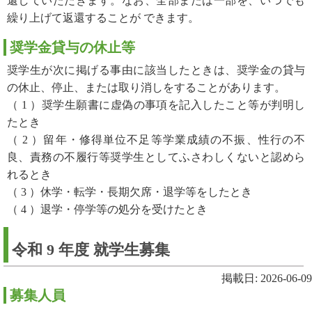
還していただきます。なお、全部または一部を、いつでも
繰り上げて返還することが できます。
奨学金貸与の休止等
奨学生が次に掲げる事由に該当したときは、奨学金の貸与
の休止、停止、または取り消しをすることがあります。
（ 1 ）奨学生願書に虚偽の事項を記入したこと等が判明し
たとき
（ 2 ）留年・修得単位不足等学業成績の不振、性行の不
良、責務の不履行等奨学生としてふさわしくないと認めら
れるとき
（ 3 ）休学・転学・長期欠席・退学等をしたとき
（ 4 ）退学・停学等の処分を受けたとき
令和 9 年度 就学生募集
掲載日: 2026-06-09
募集人員