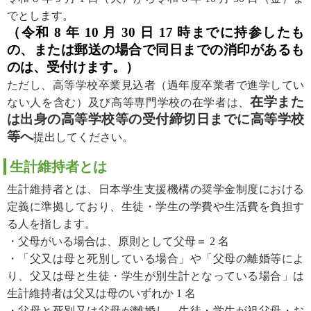
でとします。
（令和 8 年 10 月 30 日 17 時までに持参したも
の、または郵送の場合で同日までの消印があるも
のは、受付けます。）
ただし、高等学校卒業見込者（過年度卒業者で進学してい
在学また
ない人を含む）及び高等専門学校の在学者は、
は出身の高等学校等の受付締切日までに高等学校
等へ
提出してください。
生計維持者とは
生計維持者とは、日本学生支援機構の奨学金制度における
定義に準拠しており、生徒・学生の学費や生活費を負担す
る人を指します。
・父母がいる場合は、原則として父母＝ 2 名
・「父又は母と死別している場合」や「父母の離婚等によ
り、父又は母と生徒・学生が別生計となっている場合」は
生計維持者は父又は母のいずれか 1 名
・父母と死別又は父母が離婚し、生徒・学生が祖父母・お