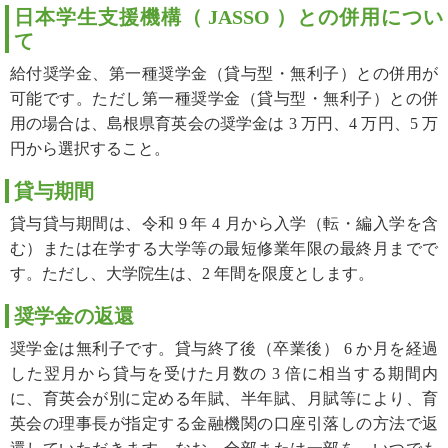
日本学生支援機構（ JASSO ）との併用につい
て
給付奨学金、第一種奨学金（貸与型・無利子）との併用が
可能です。ただし第一種奨学金（貸与型・無利子）との併
用の場合は、島根県育英会の奨学金は 3 万円、4 万円、5 万
円から選択すること。
貸与期間
貸与貸与期間は、令和 9 年 4 月から入学（転・編入学を含
む）または在学する大学等の最短修業年限の最終月までで
す。ただし、大学院生は、2 年間を限度とします。
奨学金の返還
奨学金は無利子です。貸与終了後（卒業後） 6 か月を経過
した翌月から貸与を受けた月数の 3 倍に相当する期間内
に、育英会が別に定める年賦、半年賦、月賦等により、育
英会の理事長が指定する金融機関の口座引落しの方法で返