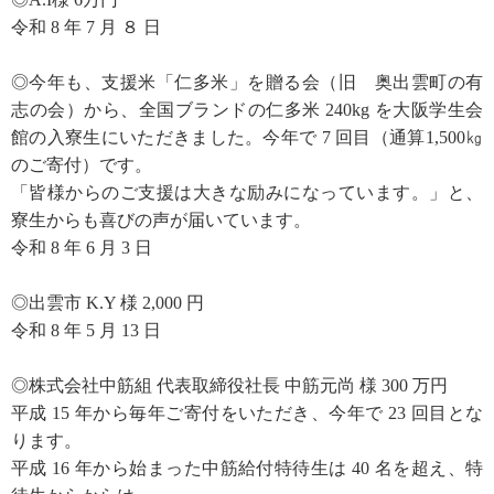
令和 8 年 7 月 ８ 日
◎今年も、支援米「仁多米」を贈る会（旧 奥出雲町の有
志の会）から、全国ブランドの仁多米 240kg を大阪学生会
館の入寮生にいただきました。今年で 7 回目（通算1,500㎏
のご寄付）です。
「皆様からのご支援は大きな励みになっています。」と、
寮生からも喜びの声が届いています。
令和 8 年 6 月 3 日
◎出雲市 K.Y 様 2,000 円
令和 8 年 5 月 13 日
◎株式会社中筋組 代表取締役社長 中筋元尚 様 300 万円
平成 15 年から毎年ご寄付をいただき、今年で 23 回目とな
ります。
平成 16 年から始まった中筋給付特待生は 40 名を超え、特