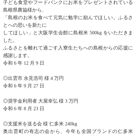
子ども食堂やフードバンクにお米をプレゼントされている
島根県農協様から、
「島根のお米を食べて元気に勉学に励んでほしい。ふるさ
とへの思いを新たに
してほしい」と大阪学生会館に島根米 500kg をいただきま
した。
ふるさとを離れて過ごす入寮生たちへの島根からの応援に
感謝します。
令和 6 年 12 月 9 日
◎出雲市 永見浩司 様 4 万円
令和 6 年 9 月 27 日
◎奨学金利用者 大屋幸弘 様 3 万円
令和 6 年 8 月 23 日
◎支援米を送る会 様 仁多米 240kg
奥出雲町の有志の会から、今年も全国ブランドの仁多米