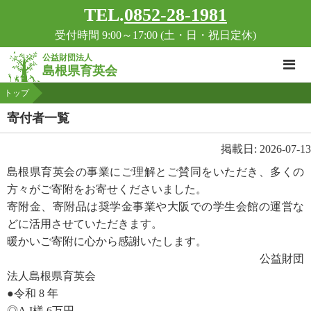
TEL.
0852-28-1981
受付時間 9:00～17:00 (土・日・祝日定休)
公益財団法人
島根県育英会
トップ
寄付者一覧
掲載日: 2026-07-13
島根県育英会の事業にご理解とご賛同をいただき、多くの
方々がご寄附をお寄せくださいました。
寄附金、寄附品は奨学金事業や大阪での学生会館の運営な
どに活用させていただきます。
暖かいご寄附に心から感謝いたします。
公益財団
法人島根県育英会
●令和 8 年
◎A.I様 6万円